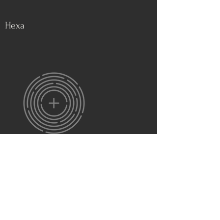
Hexa
Targo